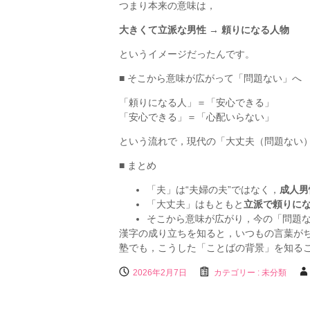
つまり本来の意味は，
大きくて立派な男性 → 頼りになる人物
というイメージだったんです。
■ そこから意味が広がって「問題ない」へ
「頼りになる人」＝「安心できる」
「安心できる」＝「心配いらない」
という流れで，現代の「大丈夫（問題ない
■ まとめ
「夫」は“夫婦の夫”ではなく，
成人男
「大丈夫」はもともと
立派で頼りに
そこから意味が広がり，今の「問題
漢字の成り立ちを知ると，いつもの言葉が
塾でも，こうした「ことばの背景」を知る
2026年2月7日
カテゴリー :
未分類