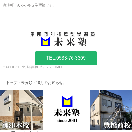
御津町にある小さな学習塾です。
TEL.0533-76-3309
〒441-0321 豊川市御津町広石五反田158-1
トップ
›
未分類
›
10月のお知らせ。