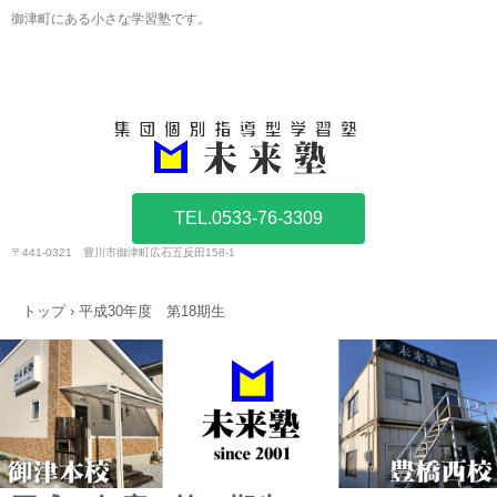
御津町にある小さな学習塾です。
TEL.0533-76-3309
〒441-0321 豊川市御津町広石五反田158-1
トップ
›
平成30年度 第18期生